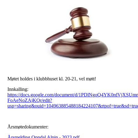
Møtet holdes i klubbhuset kl. 20-21, vel møtt!
Innkalling:
https://docs.google.com/document/d/1PDlNgoQ4YK0rdVjXSUm
FoAeNoZAjKQr/edit?
usp=sharing&ouid=104963885488184224107&rtpof=true&sd=tru
Årsmøtedokumenter:
Årsmelding Oppdal Alpin - 2023.pdf