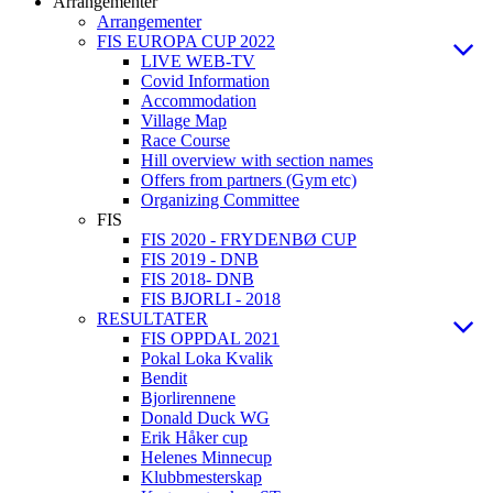
Arrangementer
Arrangementer
FIS EUROPA CUP 2022
LIVE WEB-TV
Covid Information
Accommodation
Village Map
Race Course
Hill overview with section names
Offers from partners (Gym etc)
Organizing Committee
FIS
FIS 2020 - FRYDENBØ CUP
FIS 2019 - DNB
FIS 2018- DNB
FIS BJORLI - 2018
RESULTATER
FIS OPPDAL 2021
Pokal Loka Kvalik
Bendit
Bjorlirennene
Donald Duck WG
Erik Håker cup
Helenes Minnecup
Klubbmesterskap