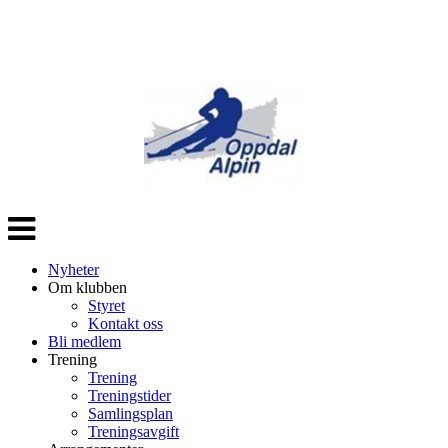
Veksle
navigasjon
Nyheter
Om klubben
Styret
Kontakt oss
Bli medlem
Trening
Trening
Treningstider
Samlingsplan
Treningsavgift