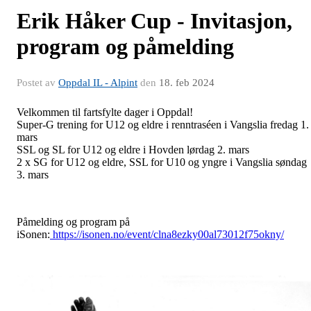
Erik Håker Cup - Invitasjon,
program og påmelding
Postet av
Oppdal IL - Alpint
den
18. feb 2024
Velkommen til fartsfylte dager i Oppdal!
Super-G trening for U12 og eldre i renntraséen i Vangslia fredag 1.
mars
SSL og SL for U12 og eldre i Hovden lørdag 2. mars
2 x SG for U12 og eldre, SSL for U10 og yngre i Vangslia søndag
3. mars
Påmelding og program på
iSonen:
https://isonen.no/event/clna8ezky00al73012f75okny/