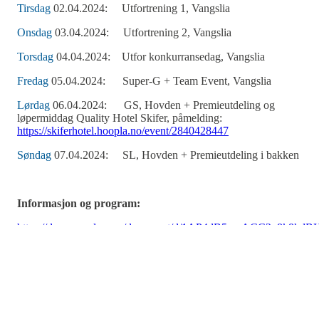
Tirsdag
02.04.2024:
Utfortrening 1, Vangslia
Onsdag
03.04.2024:
Utfortrening 2, Vangslia
Torsdag
04.04.2024:
Utfor konkurransedag, Vangslia
Fredag
05.04.2024:
Super-G + Team Event, Vangslia
Lørdag
06.04.2024:
GS, Hovden + Premieutdeling og
løpermiddag Quality Hotel Skifer,
påmelding:
https://skiferhotel.hoopla.no/event/2840428447
Søndag
07.04.2024:
SL, Hovden + Premieutdeling i bakken
Informasjon og program:
https://docs.google.com/document/d/1AP4dB5wyACC2g8k8kdB
eJrI1P1f9j_S/edit