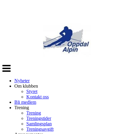
Veksle
navigasjon
Nyheter
Om klubben
Styret
Kontakt oss
Bli medlem
Trening
Trening
Treningstider
Samlingsplan
Treningsavgift