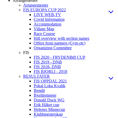
Arrangementer
Arrangementer
FIS EUROPA CUP 2022
LIVE WEB-TV
Covid Information
Accommodation
Village Map
Race Course
Hill overview with section names
Offers from partners (Gym etc)
Organizing Committee
FIS
FIS 2020 - FRYDENBØ CUP
FIS 2019 - DNB
FIS 2018- DNB
FIS BJORLI - 2018
RESULTATER
FIS OPPDAL 2021
Pokal Loka Kvalik
Bendit
Bjorlirennene
Donald Duck WG
Erik Håker cup
Helenes Minnecup
Klubbmesterskap