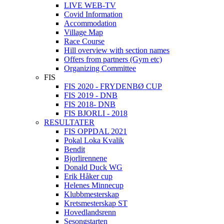
LIVE WEB-TV
Covid Information
Accommodation
Village Map
Race Course
Hill overview with section names
Offers from partners (Gym etc)
Organizing Committee
FIS
FIS 2020 - FRYDENBØ CUP
FIS 2019 - DNB
FIS 2018- DNB
FIS BJORLI - 2018
RESULTATER
FIS OPPDAL 2021
Pokal Loka Kvalik
Bendit
Bjorlirennene
Donald Duck WG
Erik Håker cup
Helenes Minnecup
Klubbmesterskap
Kretsmesterskap ST
Hovedlandsrenn
Sesongstarten