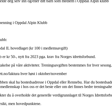
e deg selv inn og/eller ditt barn som medlem i Oppdal Alpin klubb
spenning i Oppdal Alpin Klubb
lubb:
dal IL hovedlaget (kr 100 i medlemsavgift)
er kr 50-, nytt fra 2023 pga. krav fra Norges idrettsforbund.
ltakelse på våre aktiviteter. Treningsavgiften bestemmes for hver sesong
ett.no/faktura hver høst i oktober/november
ubben skal ha bostedsadresse i Oppdal eller Rennebu. Har du bostedsad
 medlemskap i hos oss er det beste eller om det finnes bedre treningsalt
ter du å overholde det generelle verdigrunnlaget til Norges Idrettsfor
oversikt, men hovedpunktene.