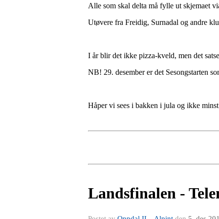
Alle som skal delta må fylle ut skjemaet v
Utøvere fra Freidig, Surnadal og andre kl
I år blir det ikke pizza-kveld, men det sat
NB! 29. desember er det Sesongstarten so
Håper vi sees i bakken i jula og ikke minst
Landsfinalen - Tel
Postet av
Oppdal IL - Alpint
den
5. des 20