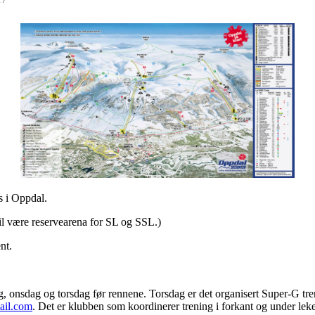
s i Oppdal.
il være reservearena for SL og SSL.)
ent.
ag, onsdag og torsdag før rennene. Torsdag er det organisert Super-G tr
ail.com
. Det er klubben som koordinerer trening i forkant og under lek