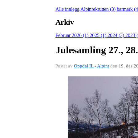
Alle innlegg
Alpinrekrutten (3)
barmark (
Arkiv
Februar 2026 (1)
2025 (1)
2024 (3)
2023 
Julesamling 27., 28
Postet av
Oppdal IL - Alpint
den
19. des 2