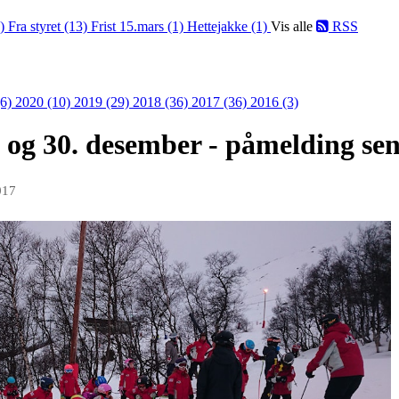
4)
Fra styret (13)
Frist 15.mars (1)
Hettejakke (1)
Vis alle
RSS
(6)
2020 (10)
2019 (29)
2018 (36)
2017 (36)
2016 (3)
. og 30. desember - påmelding se
017