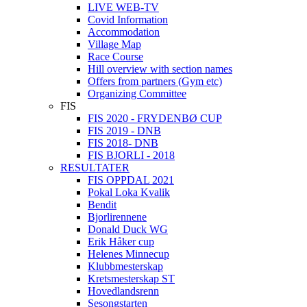
LIVE WEB-TV
Covid Information
Accommodation
Village Map
Race Course
Hill overview with section names
Offers from partners (Gym etc)
Organizing Committee
FIS
FIS 2020 - FRYDENBØ CUP
FIS 2019 - DNB
FIS 2018- DNB
FIS BJORLI - 2018
RESULTATER
FIS OPPDAL 2021
Pokal Loka Kvalik
Bendit
Bjorlirennene
Donald Duck WG
Erik Håker cup
Helenes Minnecup
Klubbmesterskap
Kretsmesterskap ST
Hovedlandsrenn
Sesongstarten