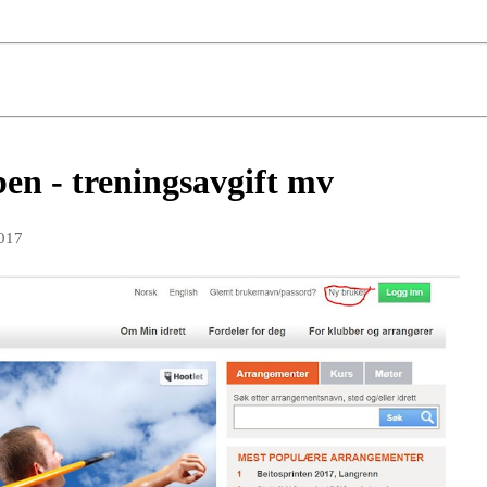
ben - treningsavgift mv
017