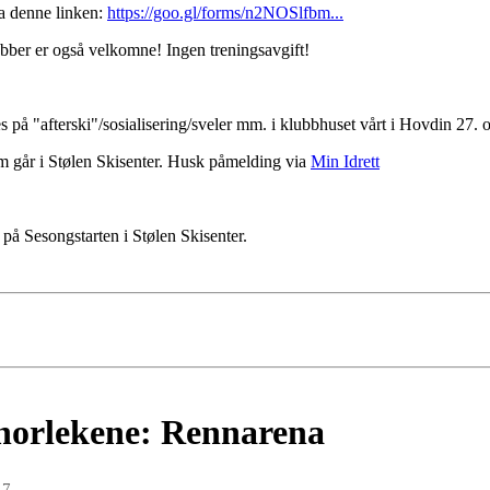
ia denne linken:
https://goo.gl/forms/n2NOSlfbm...
ubber er også velkomne! Ingen treningsavgift!
ses på "afterski"/sosialisering/sveler mm. i klubbhuset vårt i Hovdin 27.
m går i Stølen Skisenter. Husk påmelding via
Min Idrett
 på Sesongstarten i Stølen Skisenter.
enorlekene: Rennarena
17