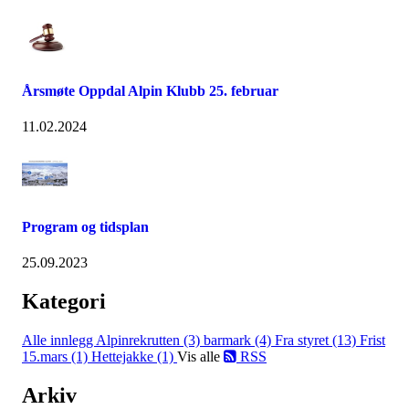
Årsmøte Oppdal Alpin Klubb 25. februar
11.02.2024
Program og tidsplan
25.09.2023
Kategori
Alle innlegg
Alpinrekrutten (3)
barmark (4)
Fra styret (13)
Frist
15.mars (1)
Hettejakke (1)
Vis alle
RSS
Arkiv