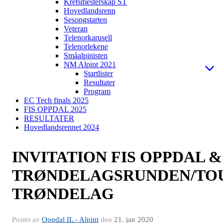
Kretsmesterskap ST
Hovedlandsrenn
Sesongstarten
Veteran
Telenorkarusell
Telenorlekene
Småalpinisten
NM Alpint 2021
Startlister
Resultater
Program
EC Tech finals 2025
FIS OPPDAL 2025
RESULTATER
Hovedlandsrennet 2024
INVITATION FIS OPPDAL &
TRØNDELAGSRUNDEN/TO
TRØNDELAG
Postet av
Oppdal IL - Alpint
den
21. jan 2020