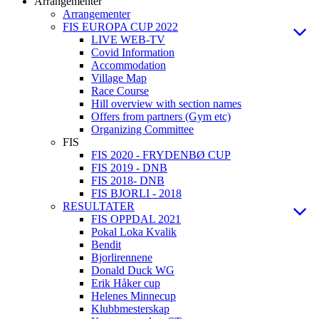
Arrangementer
Arrangementer
FIS EUROPA CUP 2022
LIVE WEB-TV
Covid Information
Accommodation
Village Map
Race Course
Hill overview with section names
Offers from partners (Gym etc)
Organizing Committee
FIS
FIS 2020 - FRYDENBØ CUP
FIS 2019 - DNB
FIS 2018- DNB
FIS BJORLI - 2018
RESULTATER
FIS OPPDAL 2021
Pokal Loka Kvalik
Bendit
Bjorlirennene
Donald Duck WG
Erik Håker cup
Helenes Minnecup
Klubbmesterskap