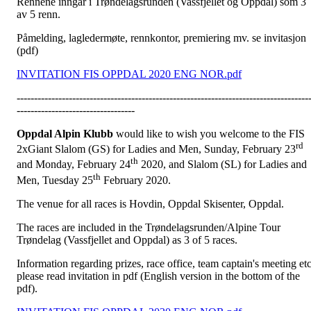
Rennene inngår i Trøndelagsrunden (Vassfjellet og Oppdal) som 3
av 5 renn.
Påmelding, lagledermøte, rennkontor, premiering mv. se invitasjon
(pdf)
INVITATION FIS OPPDAL 2020 ENG NOR.pdf
------------------------------------------------------------------------------------
----------------------------------
Oppdal Alpin Klubb
would like to wish you welcome to the FIS
rd
2xGiant Slalom (GS) for Ladies and Men, Sunday, February 23
th
and Monday, February 24
2020, and Slalom (SL) for Ladies and
th
Men, Tuesday 25
February 2020.
The venue for all races is Hovdin, Oppdal Skisenter, Oppdal.
The races are included in the Trøndelagsrunden/Alpine Tour
Trøndelag (Vassfjellet and Oppdal) as 3 of 5 races.
Information regarding prizes, race office, team captain's meeting et
please read invitation in pdf (English version in the bottom of the
pdf).