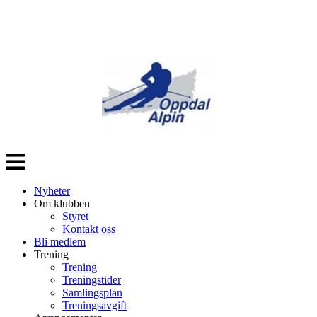
Veksle
navigasjon
Nyheter
Om klubben
Styret
Kontakt oss
Bli medlem
Trening
Trening
Treningstider
Samlingsplan
Treningsavgift