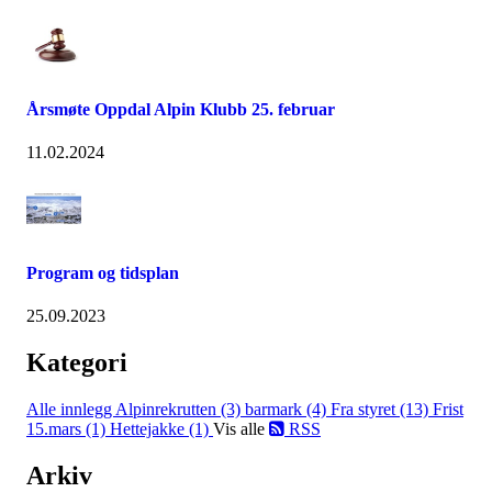
Årsmøte Oppdal Alpin Klubb 25. februar
11.02.2024
Program og tidsplan
25.09.2023
Kategori
Alle innlegg
Alpinrekrutten (3)
barmark (4)
Fra styret (13)
Frist
15.mars (1)
Hettejakke (1)
Vis alle
RSS
Arkiv