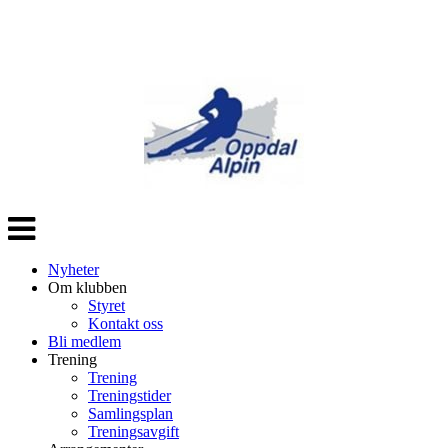
Veksle
navigasjon
Nyheter
Om klubben
Styret
Kontakt oss
Bli medlem
Trening
Trening
Treningstider
Samlingsplan
Treningsavgift