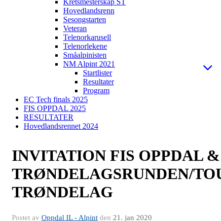
Kretsmesterskap ST
Hovedlandsrenn
Sesongstarten
Veteran
Telenorkarusell
Telenorlekene
Småalpinisten
NM Alpint 2021
Startlister
Resultater
Program
EC Tech finals 2025
FIS OPPDAL 2025
RESULTATER
Hovedlandsrennet 2024
INVITATION FIS OPPDAL &
TRØNDELAGSRUNDEN/TO
TRØNDELAG
Postet av
Oppdal IL - Alpint
den
21. jan 2020