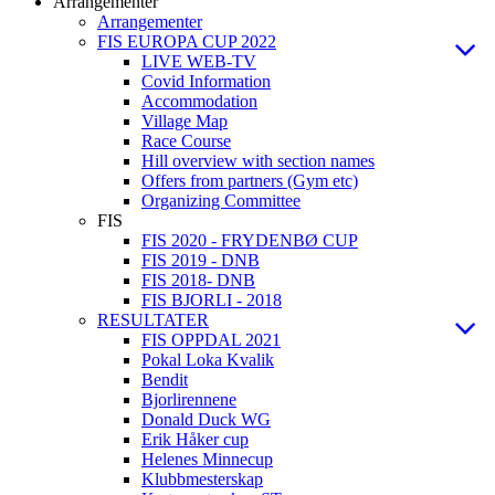
Arrangementer
Arrangementer
FIS EUROPA CUP 2022
LIVE WEB-TV
Covid Information
Accommodation
Village Map
Race Course
Hill overview with section names
Offers from partners (Gym etc)
Organizing Committee
FIS
FIS 2020 - FRYDENBØ CUP
FIS 2019 - DNB
FIS 2018- DNB
FIS BJORLI - 2018
RESULTATER
FIS OPPDAL 2021
Pokal Loka Kvalik
Bendit
Bjorlirennene
Donald Duck WG
Erik Håker cup
Helenes Minnecup
Klubbmesterskap