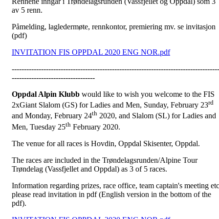
Rennene inngår i Trøndelagsrunden (Vassfjellet og Oppdal) som 3
av 5 renn.
Påmelding, lagledermøte, rennkontor, premiering mv. se invitasjon
(pdf)
INVITATION FIS OPPDAL 2020 ENG NOR.pdf
------------------------------------------------------------------------------------
----------------------------------
Oppdal Alpin Klubb
would like to wish you welcome to the FIS
rd
2xGiant Slalom (GS) for Ladies and Men, Sunday, February 23
th
and Monday, February 24
2020, and Slalom (SL) for Ladies and
th
Men, Tuesday 25
February 2020.
The venue for all races is Hovdin, Oppdal Skisenter, Oppdal.
The races are included in the Trøndelagsrunden/Alpine Tour
Trøndelag (Vassfjellet and Oppdal) as 3 of 5 races.
Information regarding prizes, race office, team captain's meeting et
please read invitation in pdf (English version in the bottom of the
pdf).