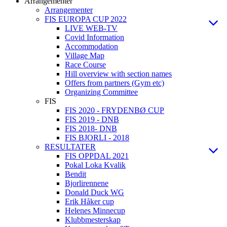
Arrangementer
Arrangementer
FIS EUROPA CUP 2022
LIVE WEB-TV
Covid Information
Accommodation
Village Map
Race Course
Hill overview with section names
Offers from partners (Gym etc)
Organizing Committee
FIS
FIS 2020 - FRYDENBØ CUP
FIS 2019 - DNB
FIS 2018- DNB
FIS BJORLI - 2018
RESULTATER
FIS OPPDAL 2021
Pokal Loka Kvalik
Bendit
Bjorlirennene
Donald Duck WG
Erik Håker cup
Helenes Minnecup
Klubbmesterskap