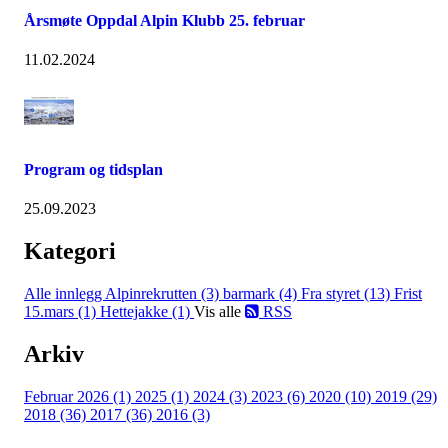
Årsmøte Oppdal Alpin Klubb 25. februar
11.02.2024
Program og tidsplan
25.09.2023
Kategori
Alle innlegg
Alpinrekrutten (3)
barmark (4)
Fra styret (13)
Frist
15.mars (1)
Hettejakke (1)
Vis alle
RSS
Arkiv
Februar 2026 (1)
2025 (1)
2024 (3)
2023 (6)
2020 (10)
2019 (29)
2018 (36)
2017 (36)
2016 (3)