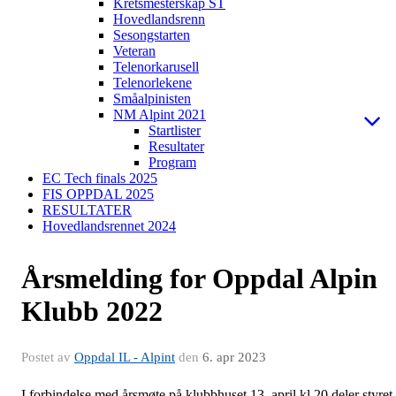
Kretsmesterskap ST
Hovedlandsrenn
Sesongstarten
Veteran
Telenorkarusell
Telenorlekene
Småalpinisten
NM Alpint 2021
Startlister
Resultater
Program
EC Tech finals 2025
FIS OPPDAL 2025
RESULTATER
Hovedlandsrennet 2024
Årsmelding for Oppdal Alpin
Klubb 2022
Postet av
Oppdal IL - Alpint
den
6. apr 2023
I forbindelse med årsmøte på klubbhuset 13. april kl 20 deler styret