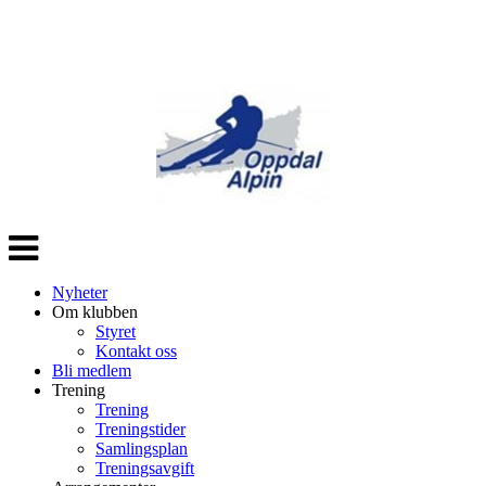
Veksle
navigasjon
Nyheter
Om klubben
Styret
Kontakt oss
Bli medlem
Trening
Trening
Treningstider
Samlingsplan
Treningsavgift